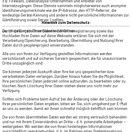
z.B. Firewalls, Datenanalyse-Unternehmen und Anbieter von
Internetzugängen. Diese Dienste sammeln möglicherweise auch anonyme
Identifizierungsmerkmale wie die IP-Adresse, den HTTP-Referrer, die
eindeutige Geräte-Kennung und andere nicht-persönliche Informationen zur
Identifizierung sowie Server Logfiles.
Hinweise zum Datenschutz:
Ja, ich gebe mein Einverständnis!
Ablehnen
Durch die Eingabe Ihrer Daten in der Onlineregistrierung sowie das
Hochladen Ihrer Daten auf diese Webseite erklären Sie sich mit der
Verarbeitung (Speicherung, Bearbeitung, Übermittlung und Nutzung) Ihrer
Daten durch people4project einverstanden.
Alle uns von Ihnen zur Verfügung gestellten Informationen werden
verschlüsselt und auf sicheren Servern gespeichert, die für unautorisierte
Dritte unzugänglich sind.
Sie können jederzeit Auskunft über Ihre bei uns gespeicherten bzw.
verarbeiteten Daten verlangen. Darüber hinaus haben Sie die Möglichkeit,
Ihre persönlichen Daten jederzeit online aufzurufen, zu bearbeiten oder zu
löschen. Nach Löschung Ihrer Daten stehen diese uns nicht mehr zur
Verfügung.
Sollten sich Probleme beim Aufruf, bei der Änderung oder der Löschung
Ihrer persönlichen Daten ergeben, bitten wir Sie, sich umgehend per E-Mail
an uns zu wenden, damit wir Ihnen schnellst möglich behilflich sein können.
Die von Ihnen übermittelten Daten werden wir streng vertraulich behandeln
und nur mit Ihrem Einverständnis an Dritte – d. h. potenzielle Arbeitgeber –
weitergeben. Wir werden die von Ihnen hinterlegten Informationen
ausschließlich zweckgebunden, d. h. im Rahmen einer Stellenbesetzung,