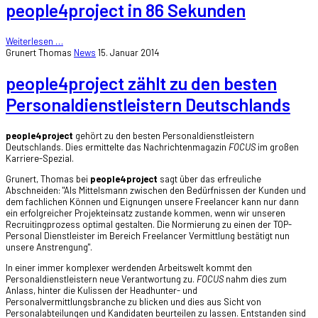
people4project in 86 Sekunden
Weiterlesen …
Grunert Thomas
News
15. Januar 2014
people4project zählt zu den besten
Personaldienstleistern Deutschlands
people4project
gehört zu den besten Personaldienstleistern
Deutschlands. Dies ermittelte das Nachrichtenmagazin
FOCUS
im großen
Karriere-Spezial.
Grunert, Thomas bei
people4project
sagt über das erfreuliche
Abschneiden: "Als Mittelsmann zwischen den Bedürfnissen der Kunden und
dem fachlichen Können und Eignungen unsere Freelancer kann nur dann
ein erfolgreicher Projekteinsatz zustande kommen, wenn wir unseren
Recruitingprozess optimal gestalten. Die Normierung zu einen der TOP-
Personal Dienstleister im Bereich Freelancer Vermittlung bestätigt nun
unsere Anstrengung".
In einer immer komplexer werdenden Arbeitswelt kommt den
Personaldienstleistern neue Verantwortung zu.
FOCUS
nahm dies zum
Anlass, hinter die Kulissen der Headhunter- und
Personalvermittlungsbranche zu blicken und dies aus Sicht von
Personalabteilungen und Kandidaten beurteilen zu lassen. Entstanden sind