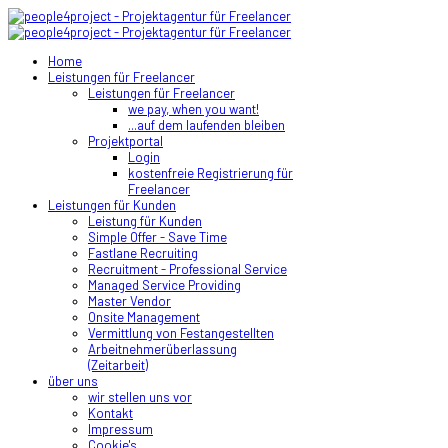
Home
Leistungen für Freelancer
Leistungen für Freelancer
we pay, when you want!
...auf dem laufenden bleiben
Projektportal
Login
kostenfreie Registrierung für
Freelancer
Leistungen für Kunden
Leistung für Kunden
Simple Offer - Save Time
Fastlane Recruiting
Recruitment - Professional Service
Managed Service Providing
Master Vendor
Onsite Management
Vermittlung von Festangestellten
Arbeitnehmerüberlassung
(Zeitarbeit)
über uns
wir stellen uns vor
Kontakt
Impressum
Cookie's