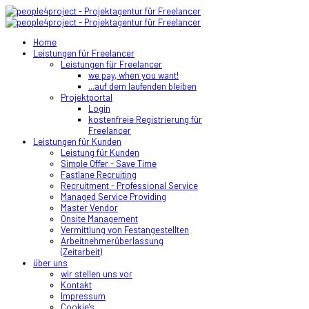
Home
Leistungen für Freelancer
Leistungen für Freelancer
we pay, when you want!
...auf dem laufenden bleiben
Projektportal
Login
kostenfreie Registrierung für
Freelancer
Leistungen für Kunden
Leistung für Kunden
Simple Offer - Save Time
Fastlane Recruiting
Recruitment - Professional Service
Managed Service Providing
Master Vendor
Onsite Management
Vermittlung von Festangestellten
Arbeitnehmerüberlassung
(Zeitarbeit)
über uns
wir stellen uns vor
Kontakt
Impressum
Cookie's