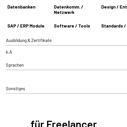
Datenbanken
Datenkomm. /
Design / En
Netzwerk
SAP / ERP Module
Software / Tools
Standards /
Ausbildung & Zertifikate
k.A
Sprachen
Sonstiges
für Freelancer